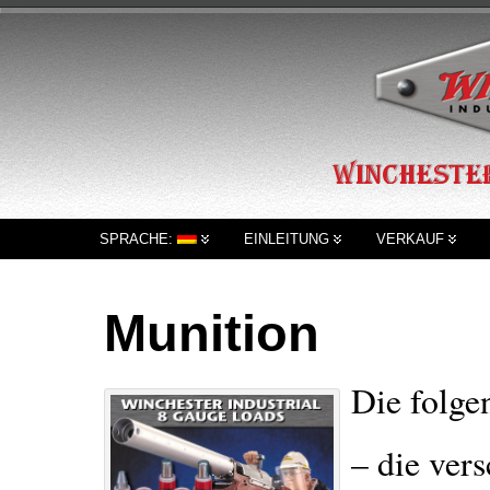
SPRACHE:
EINLEITUNG
VERKAUF
Munition
Die folge
– die ver