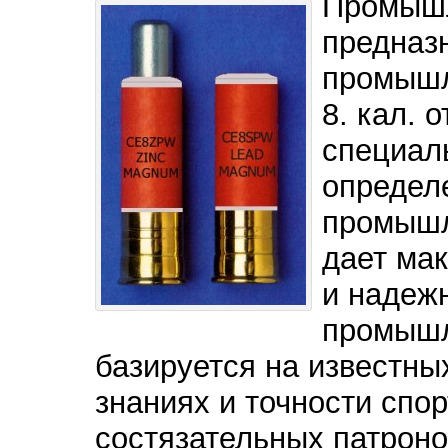
Промышл
предназ
промышл
8. кал. 
специал
определ
промышл
дает ма
и надеж
промышл
базируется на известны
знаниях и точности спо
состязательных патронов